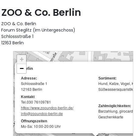
ZOO & Co. Berlin
ZOO & Co. Berlin
Forum Steglitz (Im Untergeschoss)
Schlossstraße 1
12163 Berlin
+
−
Berlin
Adresse:
Sortiment:
Schlossstraße 1
Hund, Katze, Vogel, Kle
12163 Berlin
Süßwasseraquaristik
Kontakt
Tel.030 76109781
Zahlmöglichkeiten:
https://www.zooundco-berlin.de/
Barzahlung, girocard,
info@zooundco-berlin.de
Geschenkkarte
Öffnungszeiten
Mo-Sa: 10:00-20:00 Uhr