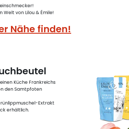
 Feinschmecker!
n Welt von Lilou & Émile!
ner Nähe finden!
ouchbeutel
feinen Küche Frankreichs
von den Samtpfoten
 Grünlippmuschel-Extrakt
ck erhältlich.