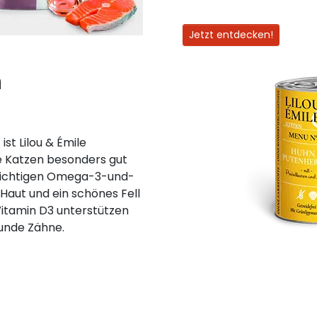
Jetzt entdecken!
n
ist Lilou & Émile
e Katzen besonders gut
swichtigen Omega-3-und-
Haut und ein schönes Fell
 Vitamin D3 unterstützen
unde Zähne.