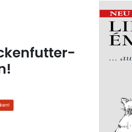
ckenfutter-
n!
ken!