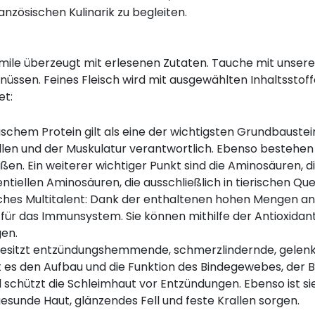
ranzösischen Kulinarik zu begleiten.
mile überzeugt mit erlesenen Zutaten. Tauche mit unsere
üssen. Feines Fleisch wird mit ausgewählten Inhaltsstoff
et:
schem Protein gilt als eine der wichtigsten Grundbaustein
llen und der Muskulatur verantwortlich. Ebenso bestehen
en. Ein weiterer wichtiger Punkt sind die Aminosäuren, d
ntiellen Aminosäuren, die ausschließlich in tierischen Que
liches Multitalent: Dank der enthaltenen hohen Mengen a
d für das Immunsystem. Sie können mithilfe der Antioxida
en.
 besitzt entzündungshemmende, schmerzlindernde, gele
t es den Aufbau und die Funktion des Bindegewebes, der 
 schützt die Schleimhaut vor Entzündungen. Ebenso ist s
sunde Haut, glänzendes Fell und feste Krallen sorgen.