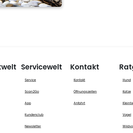
twelt
Servicewelt
Kontakt
Rat
Service
Kontakt
Hund
Scan2Go
Öffnungszeiten
Katze
App
Anfahrt
Kleinti
Kundenclub
Vogel
Newsletter
Wildvo