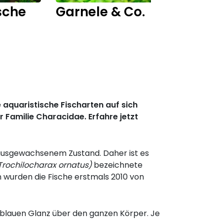
sche
Garnele & Co.
Fisch
 aquaristische Fischarten auf sich
Familie Characidae. Erfahre jetzt
n ausgewachsenem Zustand. Daher ist es
Trochilocharax ornatus)
bezeichnete
n wurden die Fische erstmals 2010 von
llblauen Glanz über den ganzen Körper. Je