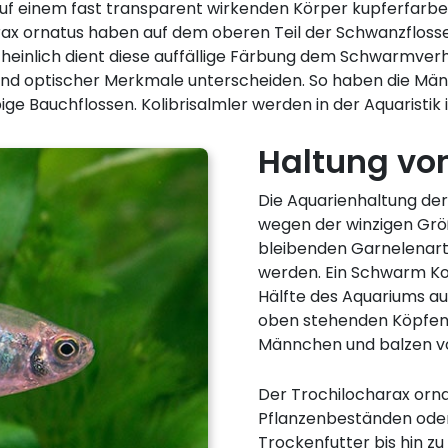
 auf einem fast transparent wirkenden Körper kupferfarb
x ornatus haben auf dem oberen Teil der Schwanzflosse 
heinlich dient diese auffällige Färbung dem Schwarmverha
d optischer Merkmale unterscheiden. So haben die Män
ige Bauchflossen. Kolibrisalmler werden in der Aquaristik
Haltung von
Die Aquarienhaltung der 
wegen der winzigen Größ
bleibenden Garnelenart
werden. Ein Schwarm Kol
Hälfte des Aquariums a
oben stehenden Köpfen 
Männchen und balzen v
Der Trochilocharax ornat
Pflanzenbeständen oder
Trockenfutter bis hin zu