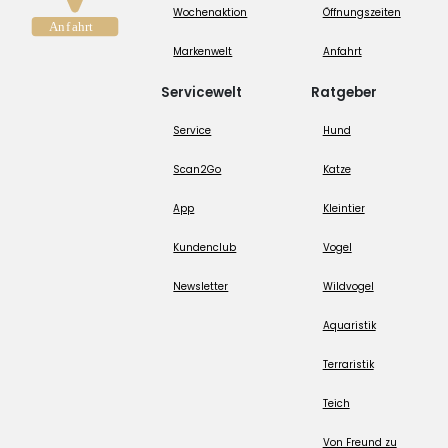
Wochenaktion
Öffnungszeiten
Markenwelt
Anfahrt
Servicewelt
Ratgeber
Service
Hund
Scan2Go
Katze
App
Kleintier
Kundenclub
Vogel
Newsletter
Wildvogel
Aquaristik
Terraristik
Teich
Von Freund zu