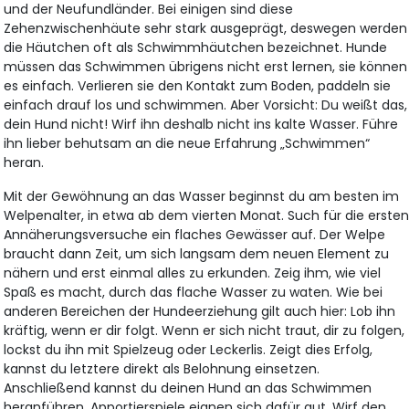
und der Neufundländer. Bei einigen sind diese
Zehenzwischenhäute sehr stark ausgeprägt, deswegen werden
die Häutchen oft als Schwimmhäutchen bezeichnet. Hunde
müssen das Schwimmen übrigens nicht erst lernen, sie können
es einfach. Verlieren sie den Kontakt zum Boden, paddeln sie
einfach drauf los und schwimmen. Aber Vorsicht: Du weißt das,
dein Hund nicht! Wirf ihn deshalb nicht ins kalte Wasser. Führe
ihn lieber behutsam an die neue Erfahrung „Schwimmen“
heran.
Mit der Gewöhnung an das Wasser beginnst du am besten im
Welpenalter, in etwa ab dem vierten Monat. Such für die erste
Annäherungsversuche ein flaches Gewässer auf. Der Welpe
braucht dann Zeit, um sich langsam dem neuen Element zu
nähern und erst einmal alles zu erkunden. Zeig ihm, wie viel
Spaß es macht, durch das flache Wasser zu waten. Wie bei
anderen Bereichen der Hundeerziehung gilt auch hier: Lob ihn
kräftig, wenn er dir folgt. Wenn er sich nicht traut, dir zu folgen,
lockst du ihn mit Spielzeug oder Leckerlis. Zeigt dies Erfolg,
kannst du letztere direkt als Belohnung einsetzen.
Anschließend kannst du deinen Hund an das Schwimmen
heranführen. Apportierspiele eignen sich dafür gut. Wirf den