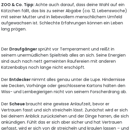
ZOO & Co. Tipp:
Achte auch darauf, dass deine Wahl auf ein
Kätzchen fällt, das bis zu seiner Abgabe (ca. 12. Lebenswoche)
mit seiner Mutter und in liebevollem menschlichem Umfeld
aufgewachsen ist. Schlechte Erfahrungen können ein Leben
lang prägen.
Der
Draufgänger
sprüht vor Temperament und reißt in
seinem unermüdlichen Spieltrieb alles an sich. Seine Energien
sind auch nach nett gemeinten Raufereien mit anderen
Katzenbabys noch lange nicht erschöpft.
Der
Entdecker
nimmt alles genau unter die Lupe. Hindernisse
wie Decken, Vorhänge oder geschlossene Kartons halten den
Wiss- und Lernbegierigen nicht von seinem Forscherdrang ab.
Der
Scheue
braucht eine gewisse Anlaufzeit, bevor er
Vertrauen fasst und sich streicheln lässt. Zunächst wird er sich
bei deinem Anblick zurückziehen und der Dinge harren, die sich
ankündigen. Fühlt das er sich aber sicher und hat Vertrauen
gefasst, wird er sich von dir streicheln und kraulen lassen – und